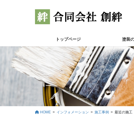
コ
ナ
ン
ビ
テ
ゲ
ン
ー
ツ
シ
に
ョ
トップページ
塗装
移
ン
動
に
移
動
HOME
インフォメーション
施工事例
最近の施工